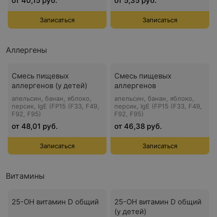
от 40,15 руб.
от 5,35 руб.
Записаться
Записаться
Аллергены
Смесь пищевых
Смесь пищевых
аллергенов (у детей)
аллергенов
апельсин, банан, яблоко,
апельсин, банан, яблоко,
персик, IgE (FP15 (F33, F49,
персик, IgE (FP15 (F33, F49,
F92, F95)
F92, F95)
от 48,01 руб.
от 46,38 руб.
Записаться
Записаться
Витамины
25-OH витамин D общий
25-OH витамин D общий
(у детей)