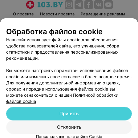
О проекте
Новости проекта
Размещение рекламы
Медицинский маркетинг
Публичный договор
Обработка файлов cookie
Пользовательское соглашение
Способы оплаты
Наш сайт использует файлы cookie для обеспечения
Вакансии
Партнеры
удобства пользователей сайта, его улучшения, сбора
Написать руководителю 103.by
статистики и предоставления персонализированных
Написать в поддержку
рекомендаций.
Персональные настройки cookie
Вы можете настроить параметры использования файлов
Обработка персональных данных
cookie или изменить свое согласие в более позднее время.
Для получения дополнительной информации о целях,
сроках и порядке использования файлов cookie вы
можете ознакомиться с нашей
Политикой обработки
файлов cookie
Принять
© 2026 ООО «Артокс Лаб», УНП 191700409
| 220012, Республика Беларусь,
г. Минск, улица Толбухина, 2, пом. 16 | help@103.by
Отклонить
Служба поддержки
+375 291212755
Персональные настройки Cookie