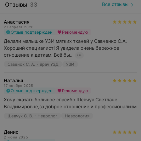
Отзывы
33
Все отзывы
Для каждого специалиста центра важно, чтобы
пациенты получали полное и всестороннее
обследование, а результаты были достоверными и
Анастасия
помогали быстро решить проблемы в будущем.
27 апреля 2026
Отзыв подтвержден
Рекомендую
Уютная обстановка и доброжелательное отношение
Делали малышке УЗИ мягких тканей у Савченко С.А. 
персонала расслабляет и вызывает позитивные
Хороший специалист! Я увидела очень бережное 
эмоции. Запись на прием проводится в режиме онлайн.
отношение к деткам. Всё бы...
Обращаем ваше внимание, что обязательна
Савенок С. А. - Врач УЗД
УЗИ
консультация специалиста: рекламируемые
медицинские услуги могут иметь
Наталья
17 ноября 2025
противопоказания.
Отзыв подтвержден
Рекомендую
Хочу сказать большое спасибо Шевчук Светлане 
Владимировне,за доброе отношение и профессионализм
Шевчук С. В. - Невролог
Неврология
Денис
2 июля 2025