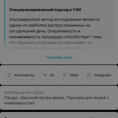
Специализированный подход к УЗИ
Ультразвуковой метод исследования является
одним из наиболее распространенных на
сегодняшний день. Оперативность и
неинвазивность процедуры способствует тому,
что пациенты позитивно воспринимают ее
проведение. Медицинский центр Miromed
(Миромед) специализируется на проведении
Показать ещё
диагностики методом УЗИ для того, чтобы врачи
могли назначать необходимые манипуляции и
составлять протокол лечения.
miromed.by
Vk
Viber
Instagram
УЗИ легких
Исследование, еще не получившее достаточное
Безбарьерная среда
распространение, уже применяется в Miromed
Пандус
,
Широкий проём двери
,
Парковка для людей с
(Миромед). Оно позволяет избежать воздействия
инвалидностью
облучения, которое используется при проведении
КТ и рентгеновских исследований.