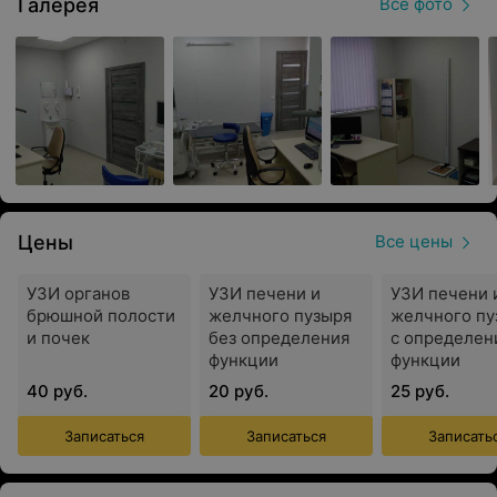
Галерея
Все фото
Специалисты и оборудование
Для того чтобы диагностика была информативной,
в медицинском центре используется
оборудование экспертного класса, произведенное
зарекомендовавшими себя компаниями. В штате
трудятся врачи с высокой квалификацией и опытом
в проведении исследований. Обучение является
обязательным для каждого специалиста и
помогает ему узнавать новые тенденции и
Цены
Все цены
обмениваться опытом с коллегами.
УЗИ органов
УЗИ печени и
УЗИ печени 
брюшной полости
желчного пузыря
желчного пу
и почек
без определения
с определен
Услуги медицинского центра
Miromed (Миромед)
:
функции
функции
40 руб.
20 руб.
25 руб.
УЗИ
Приём врача-эндокринолога
Записаться
Записаться
Записать
Приём сосудистого хирурга