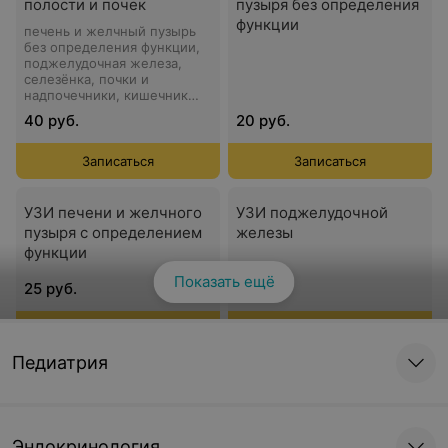
полости и почек
пузыря без определения
функции
печень и желчный пузырь
без определения функции,
поджелудочная железа,
селезёнка, почки и
надпочечники, кишечник
без заполнения жидкостью
40 руб.
20 руб.
Записаться
Записаться
УЗИ печени и желчного
УЗИ поджелудочной
пузыря с определением
железы
функции
Показать ещё
25 руб.
20 руб.
Записаться
Записаться
Педиатрия
УЗИ селезенки
УЗИ почек и
надпочечников
15 руб.
25 руб.
Эндокринология