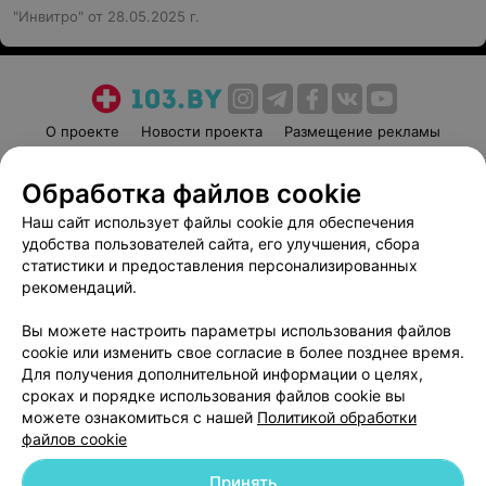
"Инвитро" от 28.05.2025 г.
УЗИ органов малого таза
УЗИ органов малого таза
трансвагинально
трансабдоминально и
трансвагинально
30 руб.
40 руб.
О проекте
Новости проекта
Размещение рекламы
Медицинский маркетинг
Записаться
Публичный договор
Записаться
Обработка файлов cookie
Пользовательское соглашение
Способы оплаты
УЗИ мочевого пузыря с
Наш сайт использует файлы cookie для обеспечения
Вакансии
Партнеры
определением
удобства пользователей сайта, его улучшения, сбора
Написать руководителю 103.by
остаточной мочи
статистики и предоставления персонализированных
Написать в поддержку
рекомендаций.
20 руб.
Персональные настройки cookie
Вы можете настроить параметры использования файлов
Записаться
Обработка персональных данных
cookie или изменить свое согласие в более позднее время.
Для получения дополнительной информации о целях,
сроках и порядке использования файлов cookie вы
УЗИ половой системы
можете ознакомиться с нашей
Политикой обработки
файлов cookie
ТРУЗИ предстательной
УЗИ мошонки
Принять