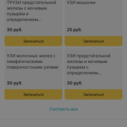
ТРУЗИ предстательной
УЗИ мошонки
железы с мочевым
пузырём и
определением
остаточной мочи
30 руб.
25 руб.
Записаться
Записаться
УЗИ молочных желез с
УЗИ предстательной
лимфатическими
железы и мочевым
поверхностными узлами
пузырем с
определением
остаточной мочи
30 руб.
30 руб.
трансабдоминально
Записаться
Записаться
Смотреть все