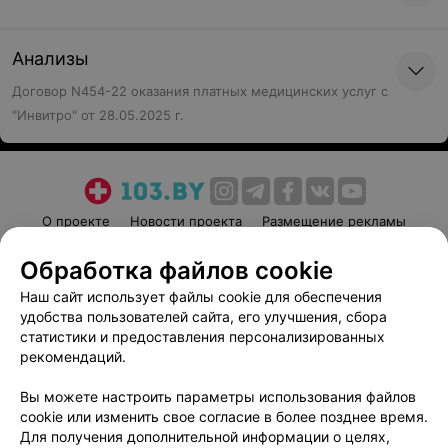
Анализы
Договор N454-22 оказания платных медицинских услуг с
"Инвитро" от 28.05.2025 г.
О проекте
Новости проекта
Размещение рекламы
Медицинский маркетинг
Публичный договор
Обработка файлов cookie
Пользовательское соглашение
Способы оплаты
Наш сайт использует файлы cookie для обеспечения
Вакансии
Партнеры
удобства пользователей сайта, его улучшения, сбора
Написать руководителю 103.by
статистики и предоставления персонализированных
рекомендаций.
Написать в поддержку
Персональные настройки cookie
Вы можете настроить параметры использования файлов
cookie или изменить свое согласие в более позднее время.
Обработка персональных данных
Для получения дополнительной информации о целях,