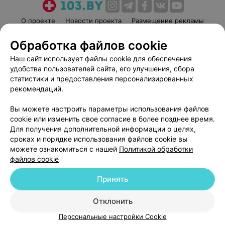
О проекте
Новости проекта
Размещение рекламы
Медицинский маркетинг
Публичный договор
Обработка файлов cookie
Пользовательское соглашение
Способы оплаты
Наш сайт использует файлы cookie для обеспечения
Вакансии
Партнеры
удобства пользователей сайта, его улучшения, сбора
Написать руководителю 103.by
статистики и предоставления персонализированных
рекомендаций.
Написать в поддержку
Персональные настройки cookie
Вы можете настроить параметры использования файлов
cookie или изменить свое согласие в более позднее время.
Обработка персональных данных
Для получения дополнительной информации о целях,
сроках и порядке использования файлов cookie вы
можете ознакомиться с нашей
Политикой обработки
файлов cookie
Принять
© 2026 ООО «Артокс Лаб», УНП 191700409
| 220012, Республика Беларусь,
г. Минск, улица Толбухина, 2, пом. 16 | help@103.by
Отклонить
Персональные настройки Cookie
Служба поддержки
+375 291212755