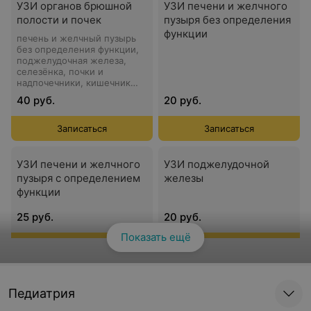
УЗИ органов брюшной
УЗИ печени и желчного
полости и почек
пузыря без определения
функции
печень и желчный пузырь
без определения функции,
поджелудочная железа,
селезёнка, почки и
надпочечники, кишечник
без заполнения жидкостью
40 руб.
20 руб.
Записаться
Записаться
УЗИ печени и желчного
УЗИ поджелудочной
пузыря с определением
железы
функции
25 руб.
20 руб.
Показать ещё
Смотреть все
Записаться
Записаться
УЗИ селезенки
УЗИ почек и
Педиатрия
надпочечников