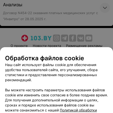
Анализы
Договор N454-22 оказания платных медицинских услуг с
"Инвитро" от 28.05.2025 г.
О проекте
Новости проекта
Размещение рекламы
Медицинский маркетинг
Публичный договор
Обработка файлов cookie
Пользовательское соглашение
Способы оплаты
Наш сайт использует файлы cookie для обеспечения
Вакансии
Партнеры
удобства пользователей сайта, его улучшения, сбора
Написать руководителю 103.by
статистики и предоставления персонализированных
рекомендаций.
Написать в поддержку
Персональные настройки cookie
Вы можете настроить параметры использования файлов
cookie или изменить свое согласие в более позднее время.
Обработка персональных данных
Для получения дополнительной информации о целях,
сроках и порядке использования файлов cookie вы
можете ознакомиться с нашей
Политикой обработки